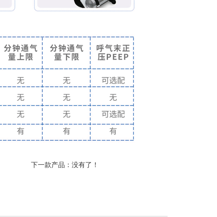
下一款产品：没有了！