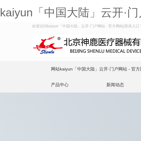
kaiyun「中国大陆」云开·
欢迎访问kaiyun「中国大陆」云开·门户网站 - 官方网站|登录入口 
网站kaiyun「中国大陆」云开·门户网站 - 官
产品中心
新闻动态