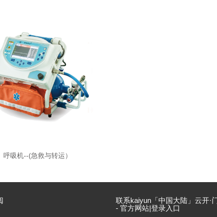
呼吸机--(急救与转运）
阅
联系kaiyun「中国大陆」云开·
- 官方网站|登录入口