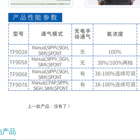
上一款产品：没有了！
他产品