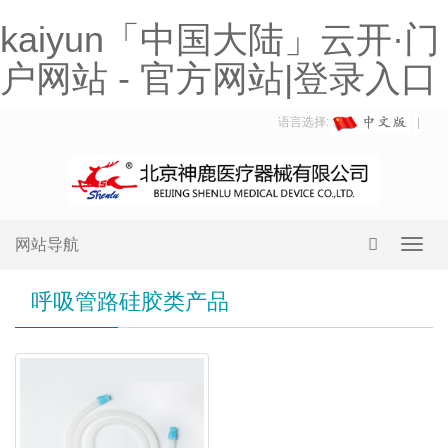
kaiyun「中国大陆」云开·门
户网站 - 官方网站|登录入口
语言选择:
网站导航
Toggl
navig
呼吸管路硅胶类产品