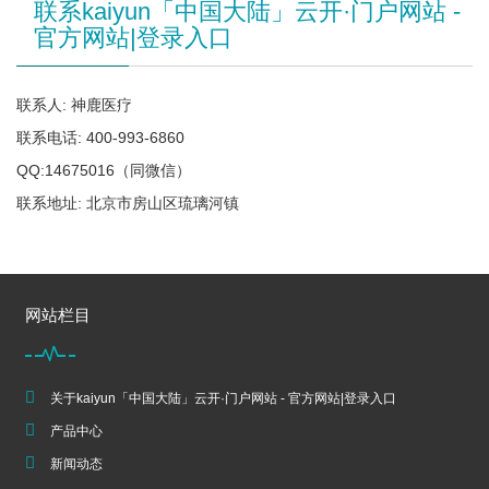
联系kaiyun「中国大陆」云开·门户网站 -
官方网站|登录入口
联系人: 神鹿医疗
联系电话: 400-993-6860
QQ:14675016（同微信）
联系地址: 北京市房山区琉璃河镇
网站栏目
关于kaiyun「中国大陆」云开·门户网站 - 官方网站|登录入口
产品中心
新闻动态