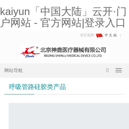
kaiyun「中国大陆」云开·门
户网站 - 官方网站|登录入口
语言选择:
网站导航
Toggl
navig
呼吸管路硅胶类产品