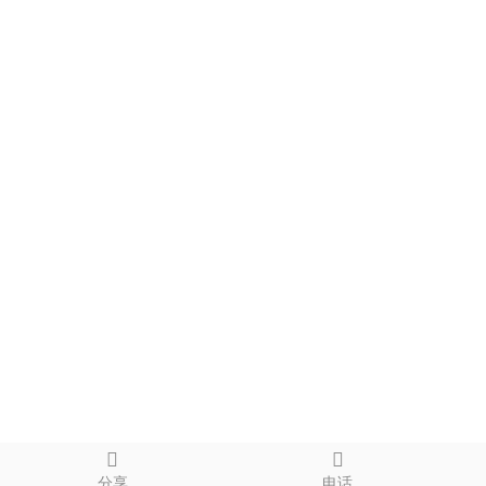
分享
电话