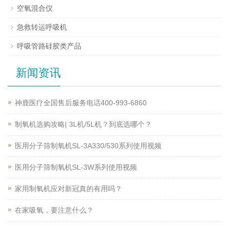
空氧混合仪
急救转运呼吸机
呼吸管路硅胶类产品
新闻资讯
神鹿医疗全国售后服务电话400-993-6860
制氧机选购攻略| 3L机/5L机？到底选哪个？
医用分子筛制氧机SL-3A330/530系列使用视频
医用分子筛制氧机SL-3W系列使用视频
家用制氧机应对新冠真的有用吗？
在家吸氧，要注意什么？