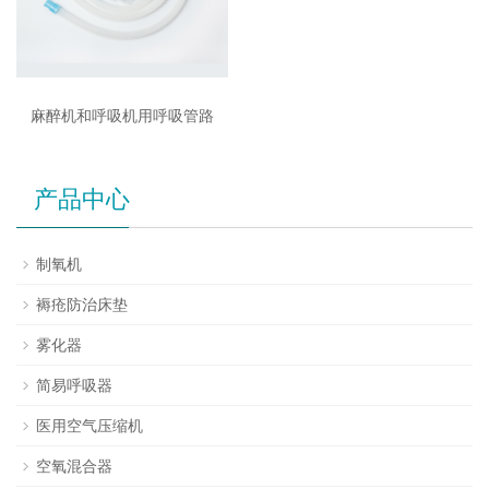
麻醉机和呼吸机用呼吸管路
产品中心
制氧机
褥疮防治床垫
雾化器
简易呼吸器
医用空气压缩机
空氧混合器