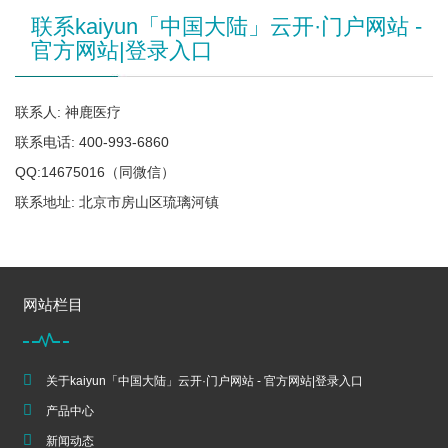
联系kaiyun「中国大陆」云开·门户网站 -
官方网站|登录入口
联系人: 神鹿医疗
联系电话: 400-993-6860
QQ:14675016（同微信）
联系地址: 北京市房山区琉璃河镇
网站栏目
关于kaiyun「中国大陆」云开·门户网站 - 官方网站|登录入口
产品中心
新闻动态